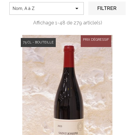

FILTRER
Nom, A à Z
Affichage 1-48 de 279 article(s)
PRIX DÉGRESSIF
75 CL - BOUTEILLE