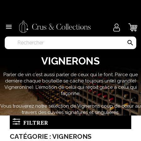
×

search
VIGNERONS
Parler de vin c'est aussi parler de ceux qui le font. Parce que
derrière chaque bouteille se cache toujours un(e) grand(e)
Vigneron(ne). L'émotion de celui qui reçoit grâce à celui qui
façonne.
Vous trouverez notre sélection de Vignerons coup de cœur au
travers des cuvées signatures et singulières.
FILTRER
CATÉGORIE : VIGNERONS