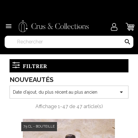
×

search
FILTRER
NOUVEAUTÉS

Date d'ajout, du plus récent au plus ancien
Affichage 1-47 de 47 article(s)
75 CL - BOUTEILLE