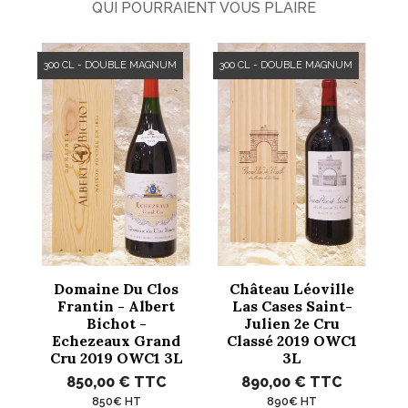
QUI POURRAIENT VOUS PLAIRE
300 CL - DOUBLE MAGNUM
300 CL - DOUBLE MAGNUM
Domaine Du Clos
Château Léoville
Frantin - Albert
Las Cases Saint-
Bichot -
Julien 2e Cru
Echezeaux Grand
Classé 2019 OWC1
Cru 2019 OWC1 3L
3L
850,00 €
TTC
890,00 €
TTC
850€ HT
890€ HT