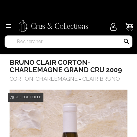
×

search
BRUNO CLAIR CORTON-
CHARLEMAGNE GRAND CRU 2009
CORTON-CHARLEMAGNE
CLAIR BRUNO
-
75 CL - BOUTEILLE