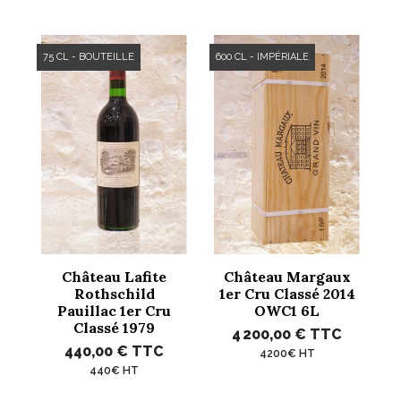
75 CL - BOUTEILLE
600 CL - IMPÉRIALE
Château Lafite
Château Margaux
Rothschild
1er Cru Classé 2014
Pauillac 1er Cru
OWC1 6L
Classé 1979
4 200,00 €
TTC
440,00 €
TTC
4200€ HT
440€ HT