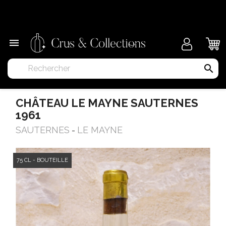
×

search
CHÂTEAU LE MAYNE SAUTERNES
1961
SAUTERNES
LE MAYNE
-
75 CL - BOUTEILLE