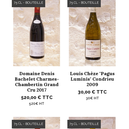
75 CL - BOUTEILLE
75 CL - BOUTEILLE
Domaine Denis
Louis Chèze "Pagus
Bachelet Charmes-
Luminis" Condrieu
Chambertin Grand
2009
Cru 2017
30,00 €
TTC
520,00 €
TTC
30€ HT
520€ HT
75 CL - BOUTEILLE
75 CL - BOUTEILLE