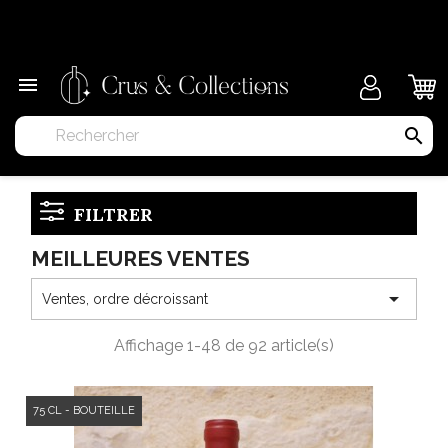
×

search
FILTRER
MEILLEURES VENTES

Ventes, ordre décroissant
Affichage 1-48 de 92 article(s)
75 CL - BOUTEILLE