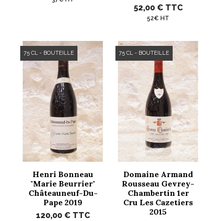
52,00 €
TTC
52€ HT
75 CL - BOUTEILLE
75 CL - BOUTEILLE
Henri Bonneau
Domaine Armand
"Marie Beurrier"
Rousseau Gevrey-
Châteauneuf-Du-
Chambertin 1er
Pape 2019
Cru Les Cazetiers
2015
120,00 €
TTC