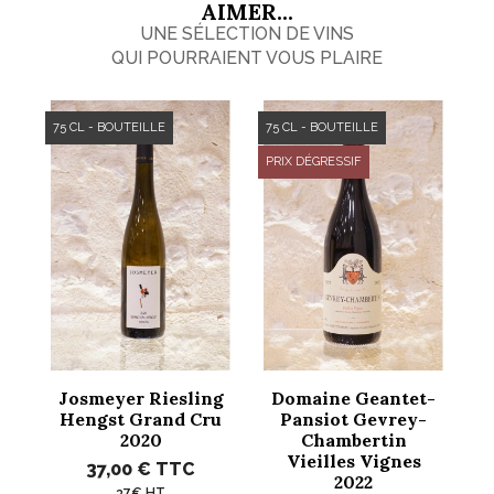
AIMER...
UNE SÉLECTION DE VINS
QUI POURRAIENT VOUS PLAIRE
75 CL - BOUTEILLE
75 CL - BOUTEILLE
PRIX DÉGRESSIF
Josmeyer Riesling
Domaine Geantet-
Hengst Grand Cru
Pansiot Gevrey-
2020
Chambertin
Vieilles Vignes
37,00 €
TTC
2022
37€ HT