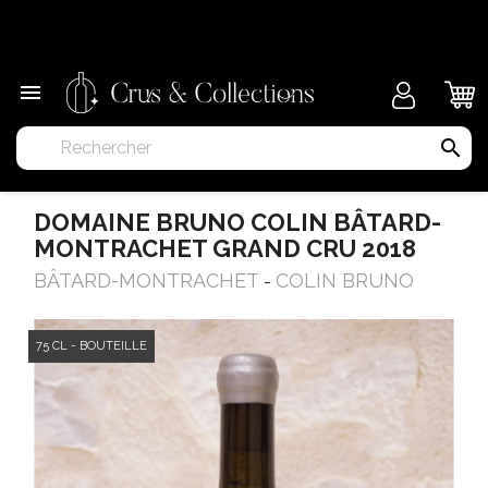
×

search
DOMAINE BRUNO COLIN BÂTARD-
MONTRACHET GRAND CRU 2018
BÂTARD-MONTRACHET
COLIN BRUNO
-
75 CL - BOUTEILLE