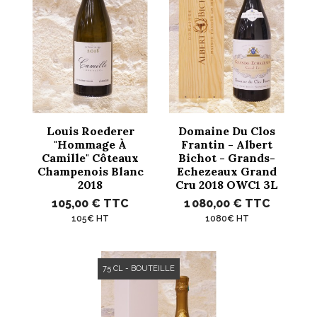
Louis Roederer
Domaine Du Clos
"Hommage À
Frantin - Albert
Camille" Côteaux
Bichot - Grands-
Champenois Blanc
Echezeaux Grand
2018
Cru 2018 OWC1 3L
105,00 €
TTC
1 080,00 €
TTC
105€ HT
1080€ HT
75 CL - BOUTEILLE