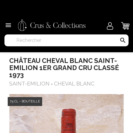
×

search
CHÂTEAU CHEVAL BLANC SAINT-
EMILION 1ER GRAND CRU CLASSÉ
1973
SAINT-EMILION
CHEVAL BLANC
-
75 CL - BOUTEILLE