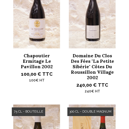
Chapoutier
Domaine Du Clos
Ermitage Le
Des Fées "La Petite
Pavillon 2002
Sibérie" Côtes Du
Roussillon Village
100,00 €
TTC
2002
100€ HT
240,00 €
TTC
240€ HT
75 CL - BOUTEILLE
300 CL - DOUBLE MAGNUM