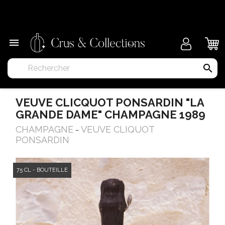
×

search
VEUVE CLICQUOT PONSARDIN "LA
GRANDE DAME" CHAMPAGNE 1989
CHAMPAGNE
VEUVE CLIQUOT
-
PONSARDIN
75 CL - BOUTEILLE