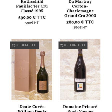
Rothschild
Du Martray
Pauillac 1er Cru
Corton-
Classé 1995
Charlemagne
Grand Cru 2003
590,00 €
TTC
280,00 €
TTC
590€ HT
280€ HT
75 CL - BOUTEILLE
75 CL - BOUTEILLE
Deutz Cuvée
Domaine Prieuré
William Deutz
Roch Vosne-