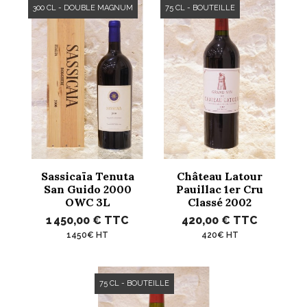
300 CL - DOUBLE MAGNUM
75 CL - BOUTEILLE
Sassicaïa Tenuta
Château Latour
San Guido 2000
Pauillac 1er Cru
OWC 3L
Classé 2002
1 450,00 €
TTC
420,00 €
TTC
1450€ HT
420€ HT
75 CL - BOUTEILLE