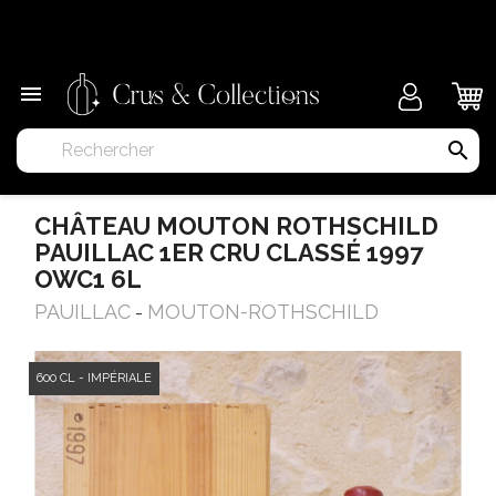
×

search
CHÂTEAU MOUTON ROTHSCHILD
PAUILLAC 1ER CRU CLASSÉ 1997
OWC1 6L
PAUILLAC
MOUTON-ROTHSCHILD
-
600 CL - IMPÉRIALE